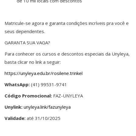
de 10 mil locais com descontos
Matricule-se agora e garanta condições incríveis pra você e
seus dependentes.
GARANTA SUA VAGA?
Para conhecer os cursos e descontos especiais da Unyleya,
basta clicar no link a seguir:
https://unyleya.edu.br/rosilene.trinkel
WhatsApp:
(41) 99531-9741
Código Promocional:
FAZ-UNYLEYA
Unylink:
unyleya.link/fazunyleya
Validade:
até 31/10/2025