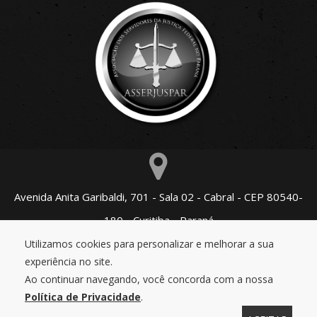
Avenida Anita Garibaldi, 701 - Sala 02 - Cabral - CEP 80540-
180 - Curitiba - Paraná
Fone (41)3076-6090 / (41)3076-4020 |
Utilizamos cookies para personalizar e melhorar a sua
experiência no site.
asserjuspar@gmail.com
Ao continuar navegando, você concorda com a nossa
Política de Privacidade
.