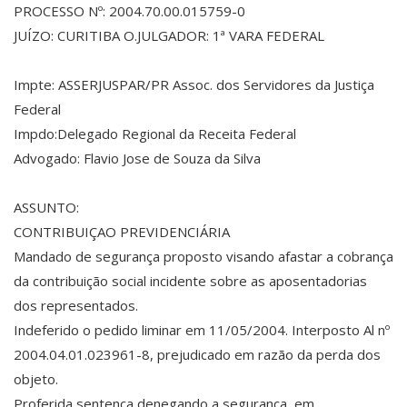
PROCESSO Nº: 2004.70.00.015759-0
JUÍZO: CURITIBA O.JULGADOR: 1ª VARA FEDERAL
Impte: ASSERJUSPAR/PR Assoc. dos Servidores da Justiça
Federal
Impdo:Delegado Regional da Receita Federal
Advogado: Flavio Jose de Souza da Silva
ASSUNTO:
CONTRIBUIÇAO PREVIDENCIÁRIA
Mandado de segurança proposto visando afastar a cobrança
da contribuição social incidente sobre as aposentadorias
dos representados.
Indeferido o pedido liminar em 11/05/2004. Interposto Al nº
2004.04.01.023961-8, prejudicado em razão da perda dos
objeto.
Proferida sentença denegando a segurança, em