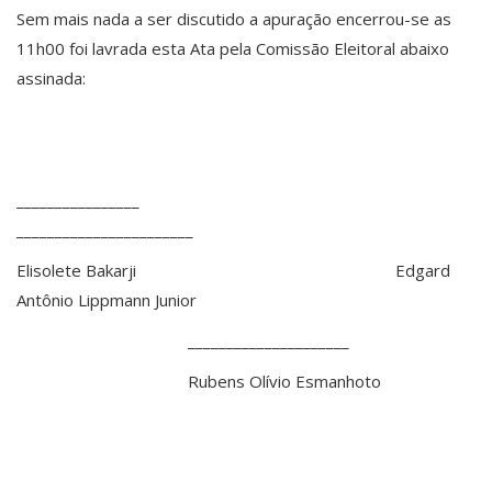
Sem mais nada a ser discutido a apuração encerrou-se as
11h00 foi lavrada esta Ata pela Comissão Eleitoral abaixo
assinada:
________________
_______________________
Elisolete Bakarji Edgard
Antônio Lippmann Junior
_____________________
Rubens Olívio Esmanhoto